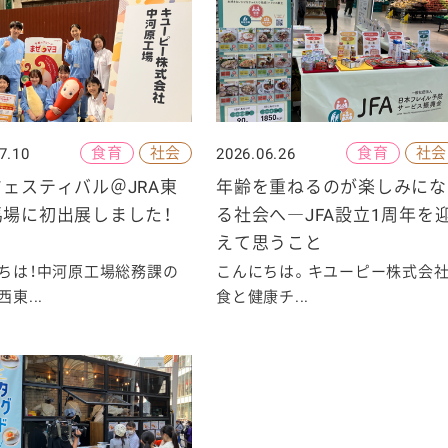
食育
社会
食育
社会
7.10
2026.06.26
ェスティバル＠JRA東
年齢を重ねるのが楽しみにな
馬場に初出展しました！
る社会へ―JFA設立1周年を
えて思うこと
ちは！中河原工場総務課の
こんにちは。キユーピー株式会
東...
食と健康チ...