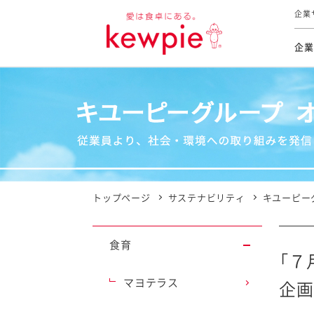
企業
企業
食育活動
トップ
トップ
市販用
本部長
個人
気候変
ファイ
技術ソ
IR
持続可
IR
食をテー
品質と
免責
とってお
対照表
海外にお
トップページ
サステナビリティ
キユーピー
イニシ
グルー
食育
サステ
「７
マヨテラス
企画
お客様相