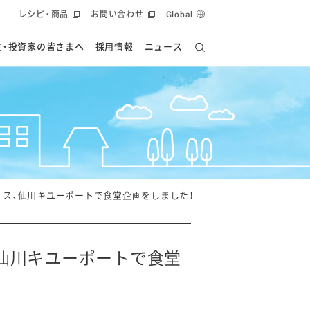
レシピ・商品
お問い合わせ
Global
主・投資家の皆さまへ
採用情報
ニュース
ーズ教室
要
の有効活用・循環
フルーツ ソリューション
食創造研究
ー
健康への貢献
イノベーションストーリー
ナンス
ラス（見学施設）
統合報告書
統合報告書
オフィシャルブログ
報告書
・エンタメ
方針
ィス、仙川キユーポートで食堂企画をしました！
ーピーグループ
食生活アカデミー
オフィシャルブログ
ィシャルブログ
、仙川キユーポートで食堂
・施設用商品