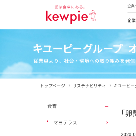
企業
企業
食育活動
トップ
トップ
市販用
本部長
個人
気候変
ファイ
技術ソ
IR
持続可
IR
食をテー
品質と
免責
とってお
対照表
海外にお
トップページ
サステナビリティ
キユーピー
イニシ
グルー
食育
サステ
「卵
マヨテラス
お客様相
2020.0