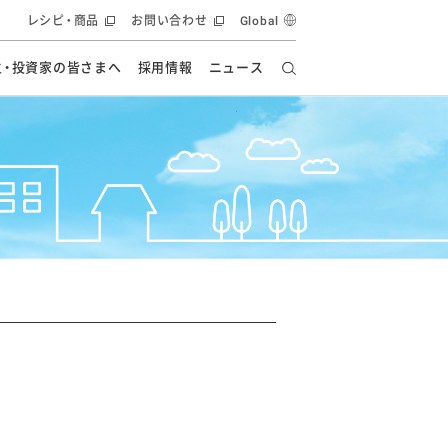
レシピ・商品
お問い合わせ
Global
主・投資家の皆さまへ
採用情報
ニュース
ーズ教室
要
の有効活用・循環
フルーツ ソリューション
食創造研究
ー
健康への貢献
イノベーションストーリー
ナンス
ラス（見学施設）
統合報告書
統合報告書
オフィシャルブログ
報告書
・エンタメ
方針
ーピーグループ
食生活アカデミー
オフィシャルブログ
ィシャルブログ
・施設用商品