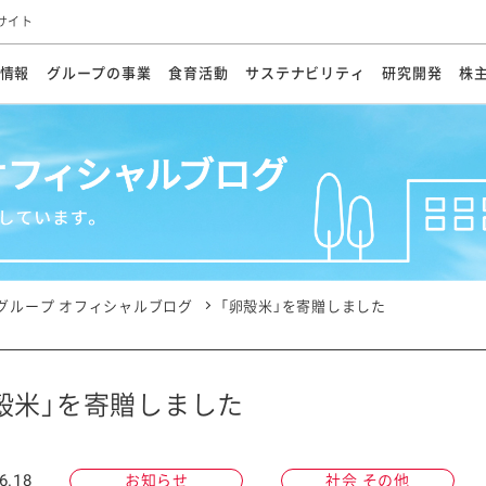
サイト
情報
グループの事業
食育活動
サステナビリティ
研究開発
株
方針
メッセージ
メッセージ
メッセージ
投資家の皆さまへ
基本方針
研究開発ビジョン
業務用
経営情報
食育活動の歩み
サステナビリティマネジメント
キユーピーの約束
海外
研究開発体制
業績・財務
マヨネ
会社概
資源
動への対応
ンケミカル
リューション
ライブラリ
研究開発スタイル
株式情報
生物多様性の保全
学会発表・論文
IRカレンダ
食と
能な調達
よくあるご質問
ディスクロージャーポリシー
人権の尊重
電子公告
ガバ
マにした講演会
オープンキッチン（工場見学）
マヨテ
安全・安心
事項
開示方針
各種
きレシピ
商品情報
体験
ESGデータ集
各種
ける食育活動
食に関する情報提供
グループ オフィシャルブログ
「卵殻米」を寄贈しました
アチブ・加盟団体
社会・環境活動の歴史
キユ
オフ
プ各社の
ナビリティ活動
殻米」を寄贈しました
談室
業務用商品
病院
6.18
お知らせ
社会 その他