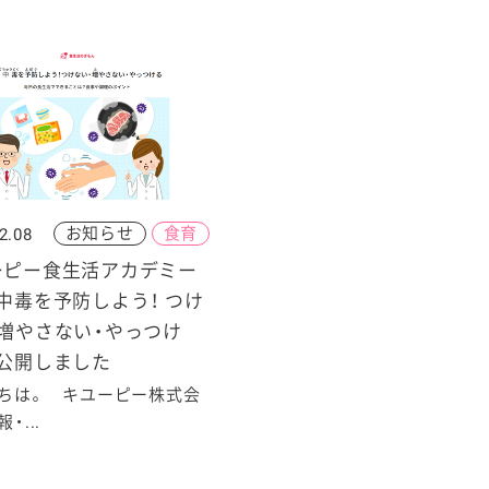
お知らせ
食育
2.08
ーピー食生活アカデミー
中毒を予防しよう！ つけ
・増やさない・やっつけ
を公開しました
ちは。 キユーピー株式会
・...