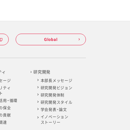
Global
ティ
研究開発
セージ
本部長メッセージ
リティ
研究開発ビジョン
ト
研究開発体制
活用・循環
研究開発スタイル
の保全
学会発表・論文
の貢献
イノベーション
調達
ストーリー