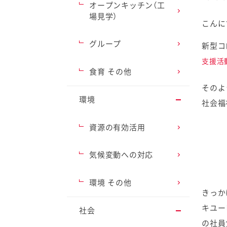
オープンキッチン（工
場見学）
こんに
グループ
新型コ
支援活
ファイン
食育 その他
そのよ
環境
社会福
資源の有効活用
気候変動への対応
環境 その他
きっか
キユー
社会
の社員