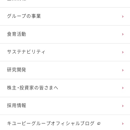
2025年3月
2024年4月
2023年5月
2022年6月
2021年7月
2020年8月
2019年9月
グループの事業
2025年2月
2024年3月
2023年4月
2022年5月
2021年6月
2020年7月
2019年8月
食育活動
2025年1月
2024年2月
2023年3月
2022年4月
2021年5月
2020年6月
2019年7月
サステナビリティ
2024年1月
2023年2月
2022年3月
2021年4月
2020年5月
2019年6月
研究開発
2023年1月
2022年2月
2021年3月
2020年4月
2019年5月
株主・投資家の皆さまへ
2022年1月
2021年2月
2020年3月
2019年4月
採用情報
2021年1月
2020年2月
2019年3月
キユーピーグループオフィシャルブログ