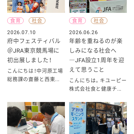
食育
社会
食育
社会
2026.07.10
2026.06.26
府中フェスティバル
年齢を重ねるのが楽
＠JRA東京競馬場に
しみになる社会へ
初出展しました！
―JFA設立1周年を迎
えて思うこと
こんにちは！中河原工場
総務課の齋藤と西東...
こんにちは。キユーピー
株式会社食と健康チ...