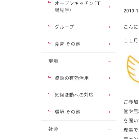
オープンキッチン（工
場見学）
2019.1
グループ
こん
１１月
ファイン
食育 その他
環境
資源の有効活用
気候変動への対応
ご参加
堂や居
環境 その他
を聞い
社会
理事で