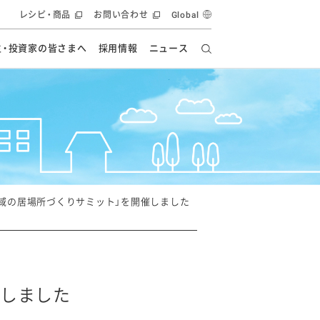
レシピ・商品
お問い合わせ
Global
主・投資家の皆さまへ
採用情報
ニュース
ーズ教室
要
の有効活用・循環
フルーツ ソリューション
食創造研究
ー
健康への貢献
イノベーションストーリー
ナンス
ラス（見学施設）
統合報告書
統合報告書
オフィシャルブログ
報告書
・エンタメ
方針
域の居場所づくりサミット」を開催しました
ーピーグループ
食生活アカデミー
オフィシャルブログ
ィシャルブログ
催しました
・施設用商品