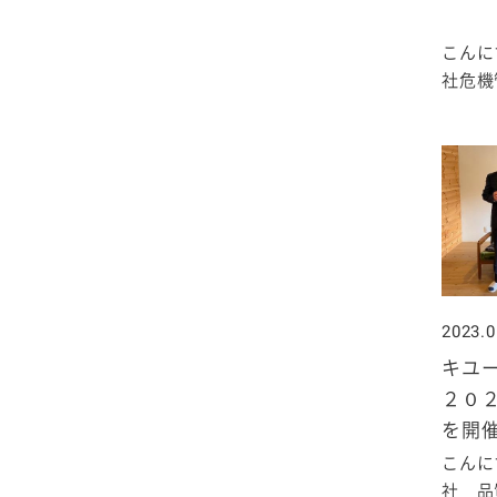
2020年1月
こんに
社危機管
2023.0
キユ
２０
を開
こんに
社 品質