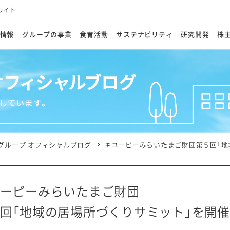
サイト
情報
グループの事業
食育活動
サステナビリティ
研究開発
株
方針
メッセージ
メッセージ
メッセージ
投資家の皆さまへ
基本方針
研究開発ビジョン
業務用
経営情報
食育活動の歩み
サステナビリティマネジメント
キユーピーの約束
海外
研究開発体制
業績・財務
マヨネ
会社概
資源
動への対応
ンケミカル
リューション
ライブラリ
研究開発スタイル
株式情報
生物多様性の保全
学会発表・論文
IRカレンダ
食と
能な調達
よくあるご質問
ディスクロージャーポリシー
人権の尊重
電子公告
ガバ
マにした講演会
オープンキッチン（工場見学）
マヨテ
安全・安心
事項
開示方針
各種
きレシピ
商品情報
体験
ESGデータ集
各種
ける食育活動
食に関する情報提供
グループ オフィシャルブログ
キユーピーみらいたまご財団第５回「地
アチブ・加盟団体
社会・環境活動の歴史
キユ
オフ
プ各社の
ナビリティ活動
ーピーみらいたまご財団
回「地域の居場所づくりサミット」を開
談室
業務用商品
病院