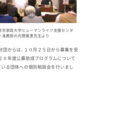
東京家政大学ヒューマンライフ支援センタ
ー准教授の内野美恵先生より
財団からは、１０月２５日から募集を受
２０年度公募助成プログラムについて
ている団体への個別相談会を行いまし