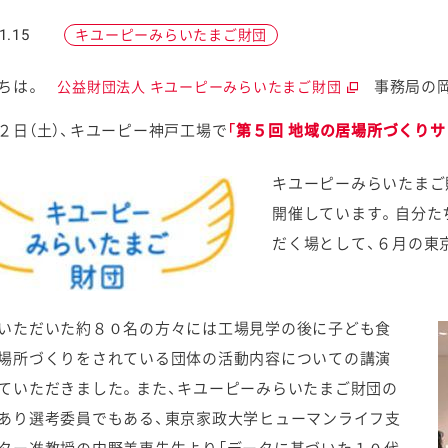
1.15
キユーピーみらいたまご財団
にちは。
事務局の岡
公益財団法人 キユーピーみらいたまご財団
２日（土）、キユーピー神戸工場で
「第５回 地域の居場所づくりサ
ケミカル
キユーピーみらいたまご
開催しています。自分た
だく場として、６月の東
いただいた約８０名の方々には工場見学の後に子ども食
場所づくりをされている団体の活動内容についての講演
ていただきました。また、キユーピーみらいたまご財団の
あり選考委員でもある、東京家政大学ヒューマンライフ支