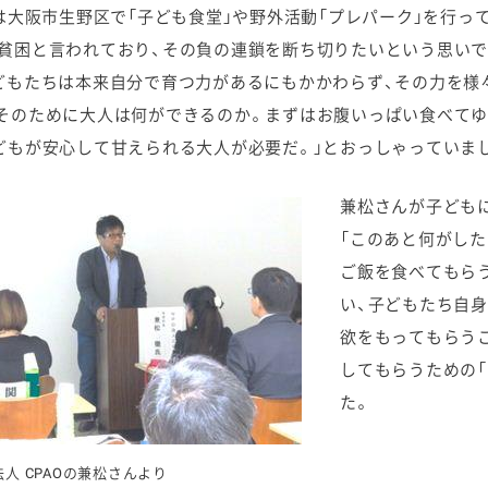
Oは大阪市生野区で「子ども食堂」や野外活動「プレパーク」を行
貧困と言われており、その負の連鎖を断ち切りたいという思い
どもたちは本来自分で育つ力があるにもかかわらず、その力を様
そのために大人は何ができるのか。まずはお腹いっぱい食べて
どもが安心して甘えられる大人が必要だ。」とおっしゃっていま
兼松さんが子ども
「このあと何がした
ご飯を食べてもら
い、子どもたち自身
欲をもってもらう
してもらうための「
た。
法人 CPAOの兼松さんより