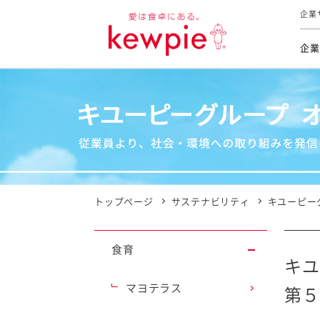
企業
企業
食育活動
トップ
トップ
市販用
本部長
個人
気候変
ファイ
技術ソ
IR
持続可
IR
食をテー
品質と
免責
とってお
対照表
海外にお
トップページ
サステナビリティ
キユーピー
イニシ
グルー
食育
サステ
キユ
マヨテラス
第５
お客様相