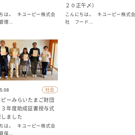
２０正午〆）
ちは。 キユーピー株式会
こんにちは。 キユーピー株式
理...
社 フード...
社会
5.08
ーピーみらいたまご財団
２３年度助成証書授与式
催しました
ちは。 キユーピー株式会
保...