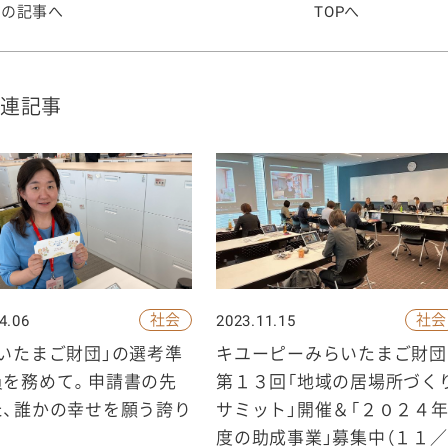
前の記事へ
TOPへ
連記事
社会
社会
4.06
2023.11.15
いたまご財団」の選考準
キユーピーみらいたまご財団
員を務めて。申請書の先
第１３回「地域の居場所づく
た、誰かの幸せを願う誇り
サミット」開催＆「２０２４
度の助成事業」募集中（１１／