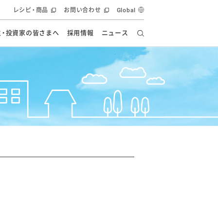
レシピ・商品
お問い合わせ
Global
主・投資家の皆さまへ
採用情報
ニュース
ーズ教室
要
の有効活用・循環
フルーツ ソリューション
食創造研究
ー
健康への貢献
イノベーションストーリー
ナンス
ラス（見学施設）
統合報告書
統合報告書
オフィシャルブログ
報告書
・エンタメ
方針
ーピーグループ
食生活アカデミー
オフィシャルブログ
ィシャルブログ
・施設用商品