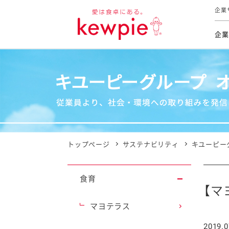
企業
企業
食育活動
トップ
トップ
市販用
本部長
個人
気候変
ファイ
技術ソ
IR
持続可
IR
食をテー
品質と
免責
とってお
対照表
海外にお
トップページ
サステナビリティ
キユーピー
イニシ
グルー
食育
サステ
【マ
マヨテラス
お客様相
2019.0