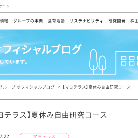
サイト
情報
グループの事業
食育活動
サステナビリティ
研究開発
株
方針
メッセージ
メッセージ
メッセージ
投資家の皆さまへ
基本方針
研究開発ビジョン
業務用
経営情報
食育活動の歩み
サステナビリティマネジメント
キユーピーの約束
海外
研究開発体制
業績・財務
マヨネ
会社概
資源
動への対応
ンケミカル
リューション
ライブラリ
研究開発スタイル
株式情報
生物多様性の保全
学会発表・論文
IRカレンダ
食と
能な調達
よくあるご質問
ディスクロージャーポリシー
人権の尊重
電子公告
ガバ
マにした講演会
オープンキッチン（工場見学）
マヨテ
安全・安心
事項
開示方針
各種
きレシピ
商品情報
体験
ESGデータ集
各種
ける食育活動
食に関する情報提供
グループ オフィシャルブログ
【マヨテラス】夏休み自由研究コース
アチブ・加盟団体
社会・環境活動の歴史
キユ
オフ
プ各社の
ナビリティ活動
ヨテラス】夏休み自由研究コース
談室
業務用商品
病院
7.22
マヨテラス