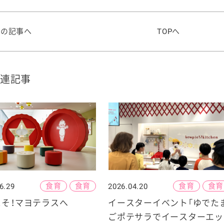
前の記事へ
TOPへ
連記事
食育
食育
食育
食育
6.29
2026.04.20
こそ！マヨテラスへ
イースターイベント「ゆでた
ごポテサラでイースターエッ