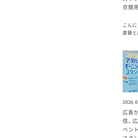
京競
こんに
齋藤と西
2026.0
広島
信。広
ベント