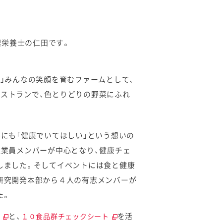
理栄養士の仁田です。
！」みんなの笑顔を育むファームとして、
レストランで、色とりどりの野菜にふれ
んにも「健康でいてほしい」という想いの
従業員メンバーが中心となり、健康チェ
しました。そしてイベントには食と健康
研究開発本部から４人の有志メンバーが
た。
と、
を活
断
１０食品群チェックシート