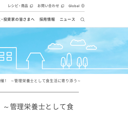
レシピ・商品
お問い合わせ
Global
主・投資家の皆さまへ
採用情報
ニュース
ーズ教室
要
の有効活用・循環
フルーツ ソリューション
食創造研究
ー
健康への貢献
イノベーションストーリー
ナンス
ラス（見学施設）
統合報告書
統合報告書
オフィシャルブログ
報告書
・エンタメ
方針
催！ ～管理栄養士として食生活に寄り添う～
ーピーグループ
食生活アカデミー
オフィシャルブログ
ィシャルブログ
 ～管理栄養士として食
・施設用商品