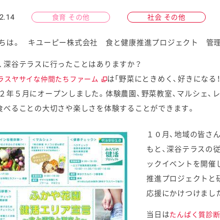
2.14
食育 その他
社会 その他
ちは。 キユーピー株式会社 食と健康推進プロジェクト 管
、深谷テラスに行ったことはありますか？
ケミカル
は「野菜にときめく、好きになる
ラスヤサイな仲間たちファーム
２年５月にオープンしました。体験農園、野菜教室、マルシェ、
食べることの大切さや楽しさを体験することができます。
１０月、地域の皆さ
もと、深谷テラスの
ックイベントを開催
推進プロジェクトと
応援にかけつけまし
当日は
たんぱく質診