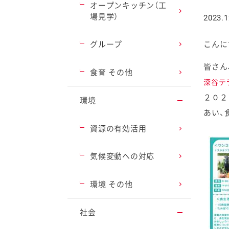
オープンキッチン（工
場見学）
2023.1
グループ
こんに
皆さん
ファイン
食育 その他
深谷テ
２０２
環境
あい、
資源の有効活用
気候変動への対応
環境 その他
社会