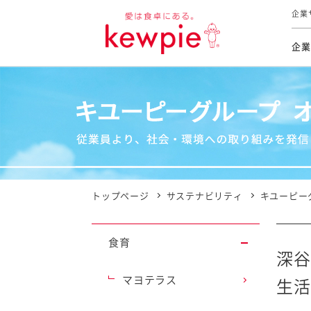
企業
企業
食育活動
トップ
トップ
市販用
本部長
個人
気候変
ファイ
技術ソ
IR
持続可
IR
食をテー
品質と
免責
とってお
対照表
海外にお
トップページ
サステナビリティ
キユーピー
イニシ
グルー
食育
サステ
深谷
マヨテラス
生活
お客様相