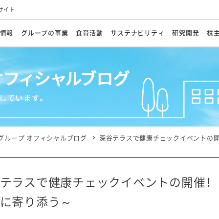
サイト
情報
グループの事業
食育活動
サステナビリティ
研究開発
株
方針
メッセージ
メッセージ
メッセージ
投資家の皆さまへ
基本方針
研究開発ビジョン
業務用
経営情報
食育活動の歩み
サステナビリティマネジメント
キユーピーの約束
海外
研究開発体制
業績・財務
マヨネ
会社概
資源
動への対応
ンケミカル
リューション
ライブラリ
研究開発スタイル
株式情報
生物多様性の保全
学会発表・論文
IRカレンダ
食と
能な調達
よくあるご質問
ディスクロージャーポリシー
人権の尊重
電子公告
ガバ
マにした講演会
オープンキッチン（工場見学）
マヨテ
安全・安心
事項
開示方針
各種
きレシピ
商品情報
体験
ESGデータ集
各種
ける食育活動
食に関する情報提供
グループ オフィシャルブログ
深谷テラスで健康チェックイベントの開
アチブ・加盟団体
社会・環境活動の歴史
キユ
オフ
プ各社の
ナビリティ活動
テラスで健康チェックイベントの開催！
に寄り添う～
談室
業務用商品
病院