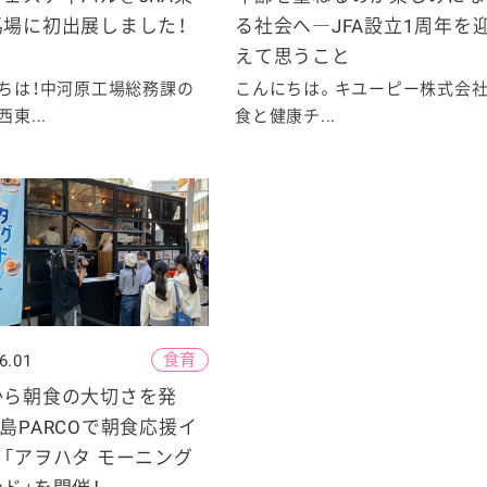
馬場に初出展しました！
る社会へ―JFA設立1周年を
えて思うこと
ちは！中河原工場総務課の
こんにちは。キユーピー株式会
東...
食と健康チ...
食育
6.01
から朝食の大切さを発
島PARCOで朝食応援イ
「アヲハタ モーニング