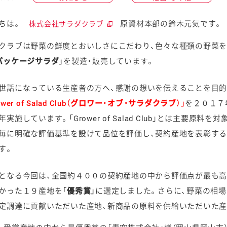
にちは。
原資材本部の鈴木元気です。
株式会社サラダクラブ
クラブは野菜の鮮度とおいしさにこだわり、色々な種類の野菜を
パッケージサラダ」
を製造・販売しています。
ケミカル
世話になっている生産者の方へ、感謝の想いを伝えることを目的
ower of Salad Club（グロワー・オブ・サラダクラブ）」
を２０１７
実施しています。「Grower of Salad Club」とは主要原料を対
毎に明確な評価基準を設けて品位を評価し、契約産地を表彰する
す。
となる今回は、全国約４００の契約産地の中から評価点が最も
かった１９産地を
「優秀賞」
に選定しました。さらに、野菜の相
定調達に貢献いただいた産地、新商品の原料を供給いただいた