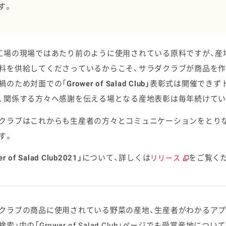
す。
工場の現場ではあたり前のように使用されている原料ですが、産
料を供給してくださっているからこそ、サラダクラブが商品を作
禍のため対面での「
Grower of Salad Club
」
表彰式は開催できず
、関係する方々へ感謝を伝える場となる産地表彰は毎年続けてい
クラブはこれからも生産者の方々とコミュニケーションをとり
す。
r of Salad Club2021」
について、詳しくは
をご覧く
リリース
クラブの商品に使用されている野菜の産地、生産者がわかるアプ
索」内の「Grower of Salad Club」ページでも受賞産地につ