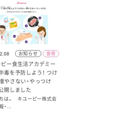
お知らせ
食育
2.08
ーピー食生活アカデミー
中毒を予防しよう！ つけ
・増やさない・やっつけ
を公開しました
ちは。 キユーピー株式会
・...