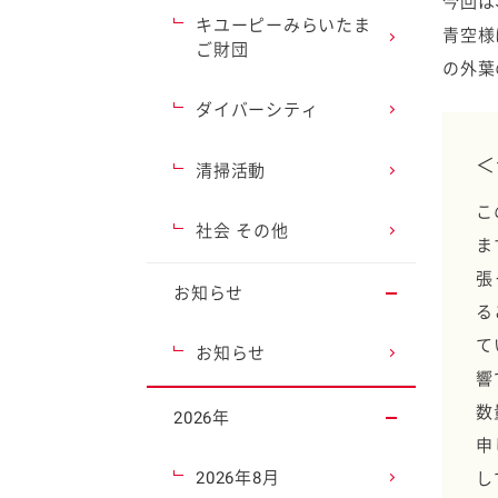
今回は
キユーピーみらいたま
青空様
ご財団
の外葉
ダイバーシティ
＜
清掃活動
こ
社会 その他
ま
張
お知らせ
る
て
お知らせ
響
数
2026年
申
2026年8月
し