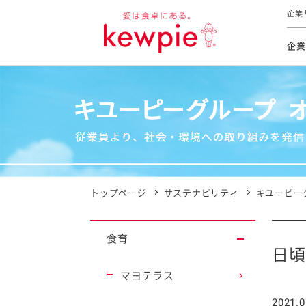
企業
企業
食育活動
トップ
トップ
市販用
本部長
個人
気候変
ファイ
技術ソ
IR
持続可
IR
食をテー
品質と
免責
とってお
対照表
海外にお
トップページ
サステナビリティ
キユーピー
イニシ
グルー
食育
サステ
日頃
マヨテラス
お客様相
2021.0