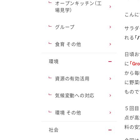
オープンキッチン（工
場見学）
こん
グループ
サラダ
れる
「
ファイン
食育 その他
日頃お
環境
に
「Gr
から毎年
資源の有効活用
に野菜
もので
気候変動への対応
５回目
環境 その他
点が高
料の安
社会