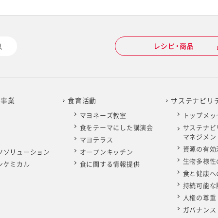
レシピ・商品
の事業
食育活動
サステナビリ
マヨネーズ教室
トップメッ
食をテーマにした講演会
サステナビ
マネジメン
マヨテラス
資源の有効
ツソリューション
オープンキッチン
生物多様性
ンケミカル
食に関する情報提供
食と健康へ
持続可能な
人権の尊重
ガバナンス