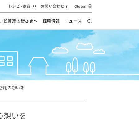
レシピ・商品
お問い合わせ
Global
主・投資家の皆さまへ
採用情報
ニュース
ーズ教室
要
の有効活用・循環
フルーツ ソリューション
食創造研究
ー
健康への貢献
イノベーションストーリー
ナンス
ラス（見学施設）
統合報告書
統合報告書
オフィシャルブログ
報告書
・エンタメ
方針
感謝の想いを
ーピーグループ
食生活アカデミー
オフィシャルブログ
ィシャルブログ
の想いを
・施設用商品