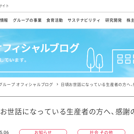
サイト
情報
グループの事業
食育活動
サステナビリティ
研究開発
株
方針
メッセージ
メッセージ
メッセージ
投資家の皆さまへ
基本方針
研究開発ビジョン
業務用
経営情報
食育活動の歩み
サステナビリティマネジメント
キユーピーの約束
海外
研究開発体制
業績・財務
マヨネ
会社概
資源
動への対応
ンケミカル
リューション
ライブラリ
研究開発スタイル
株式情報
生物多様性の保全
学会発表・論文
IRカレンダ
食と
能な調達
よくあるご質問
ディスクロージャーポリシー
人権の尊重
電子公告
ガバ
マにした講演会
オープンキッチン（工場見学）
マヨテ
安全・安心
事項
開示方針
各種
きレシピ
商品情報
体験
ESGデータ集
各種
ける食育活動
食に関する情報提供
グループ オフィシャルブログ
日頃お世話になっている生産者の方へ、
アチブ・加盟団体
社会・環境活動の歴史
キユ
オフ
プ各社の
ナビリティ活動
お世話になっている生産者の方へ、感謝
談室
業務用商品
病院
5.06
お知らせ
社会 その他