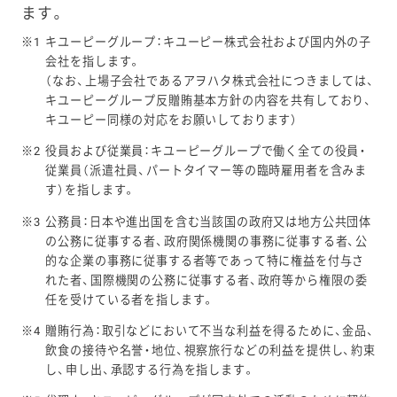
ます。
※1
キユーピーグループ：キユーピー株式会社および国内外の子
会社を指します。
（なお、上場子会社であるアヲハタ株式会社につきましては、
キユーピーグループ反贈賄基本方針の内容を共有しており、
キユーピー同様の対応をお願いしております）
※2
役員および従業員：キユーピーグループで働く全ての役員・
従業員（派遣社員、パートタイマー等の臨時雇用者を含みま
す）を指します。
※3
公務員：日本や進出国を含む当該国の政府又は地方公共団体
の公務に従事する者、政府関係機関の事務に従事する者、公
的な企業の事務に従事する者等であって特に権益を付与さ
れた者、国際機関の公務に従事する者、政府等から権限の委
任を受けている者を指します。
※4
贈賄行為：取引などにおいて不当な利益を得るために、金品、
飲食の接待や名誉・地位、視察旅行などの利益を提供し、約束
し、申し出、承認する行為を指します。