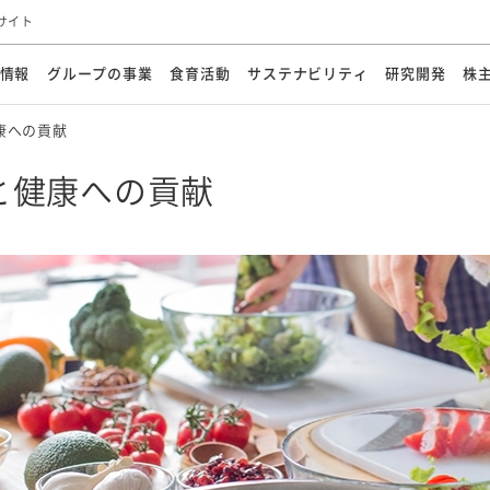
サイト
情報
グループの事業
食育活動
サステナビリティ
研究開発
株
康への貢献
方針
メッセージ
メッセージ
メッセージ
投資家の皆さまへ
基本方針
研究開発ビジョン
業務用
経営情報
食育活動の歩み
サステナビリティマネジメント
キユーピーの約束
海外
研究開発体制
業績・財務
マヨネ
会社概
資源
動への対応
ンケミカル
リューション
ライブラリ
研究開発スタイル
株式情報
生物多様性の保全
学会発表・論文
IRカレンダ
食と
と健康への貢献
能な調達
よくあるご質問
ディスクロージャーポリシー
人権の尊重
電子公告
ガバ
マにした講演会
オープンキッチン（工場見学）
マヨテ
安全・安心
事項
開示方針
各種
きレシピ
商品情報
体験
ESGデータ集
各種
ける食育活動
食に関する情報提供
アチブ・加盟団体
社会・環境活動の歴史
キユ
オフ
プ各社の
ナビリティ活動
談室
業務用商品
病院