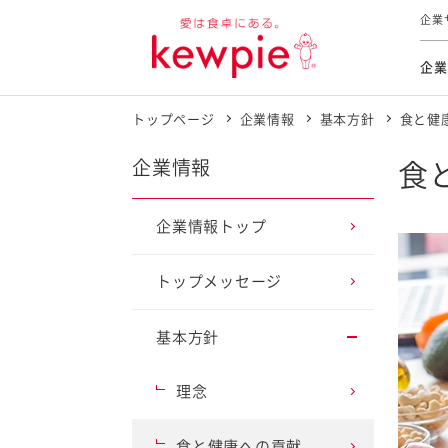
企業
企業
トップページ
企業情報
基本方針
食と健
食育活動
トップ
トップ
市販用
本部長
個人
気候変
ファイ
技術ソ
IR
企業情報
食
持続可
IR
食をテー
品質と
免責
企業情報トップ
とってお
対照表
海外にお
トップメッセージ
イニシ
グルー
基本方針
サステ
理念
お客様相
食と健康への貢献