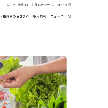
レシピ・商品
お問い合わせ
Global
主・投資家の皆さまへ
採用情報
ニュース
ーズ教室
要
の有効活用・循環
フルーツ ソリューション
食創造研究
ー
健康への貢献
イノベーションストーリー
ナンス
ラス（見学施設）
統合報告書
統合報告書
オフィシャルブログ
報告書
・エンタメ
方針
ーピーグループ
食生活アカデミー
オフィシャルブログ
ィシャルブログ
・施設用商品