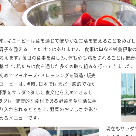
ケミカル
来、キユーピーは食を通じて健やかな生活を支えることをめざし
調子を整えることだけではありません。食事は単なる栄養摂取
考えます。毎日の食事を楽しみ、体も心も満たされることは健康
基づき、私たちは食を通じた多くの取り組みを行ってきました。
初めてマヨネーズ・ドレッシングを製造・販売
ユーピーは、当時、日本ではまだ一般的でなか
野菜をサラダで楽しむ食文化を広めてきまし
ラダは、健康的な食材である野菜を食生活に手
り入れられるとともに、野菜のおいしさや彩り
めるメニューです。
現在もサラダ