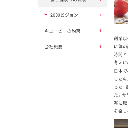
2030ビジョン
キユーピーの約束
ファイン
創業以
コーポレート・ガバナ
に体の
会社概要
ンス
時間と
沿革
考えに
反贈賄基本方針制定に
日本で
ついて
役員一覧
したキ
った、
消費者志向自主宣言
事業所
た。サ
軽に取
プライバシーポリシー
グループ会社
を楽し
個人情報のお取り扱い
について