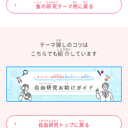
しょく
けんきゅう
れい
もど
食
の
研究
テーマ
例
に
戻
る
さが
テーマ
探
しのコツは
しょうかい
こちらでも
紹介
しています
じゆうけんきゅう
もど
自由研究
トップに
戻
る