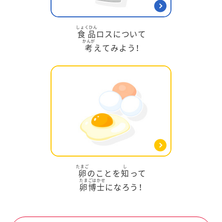
しょくひん
食品
ロスについて
かんが
考
えてみよう！
たまご
し
卵
のことを
知
って
たまごはかせ
卵博士
になろう！