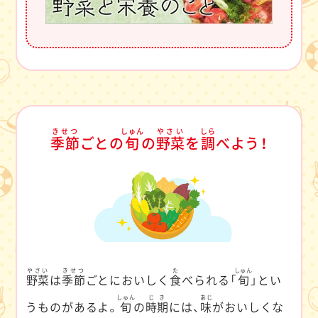
きせつ
しゅん
やさい
しら
季節
ごとの
旬
の
野菜
を
調
べよう！
やさい
きせつ
た
しゅん
野菜
は
季節
ごとにおいしく
食
べられる「
旬
」とい
しゅん
じき
あじ
うものがあるよ。
旬
の
時期
には、
味
がおいしくな