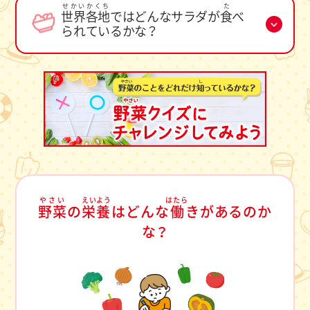
せかいかくち
た
世界各地
ではどんなサラダが
食
べ
られているかな？
やさい
えいよう
はたら
野菜
の
栄養
はどんな
働
きがあるのか
な？