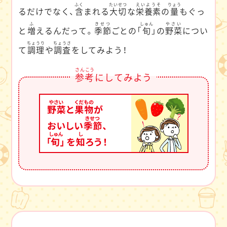
ふく
たいせつ
えいようそ
りょう
るだけでなく、
含
まれる
大切
な
栄養素
の
量
もぐっ
ふ
きせつ
しゅん
やさい
と
増
えるんだって。
季節
ごとの「
旬
」の
野菜
につい
ちょうり
ちょうさ
て
調理
や
調査
をしてみよう！
さんこう
参考
にしてみよう