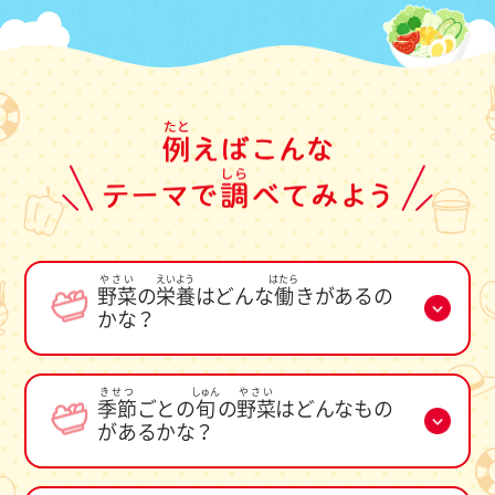
やさい
えいよう
はたら
野菜
の
栄養
はどんな
働
きがあるの
かな？
きせつ
しゅん
やさい
季節
ごとの
旬
の
野菜
はどんなもの
があるかな？