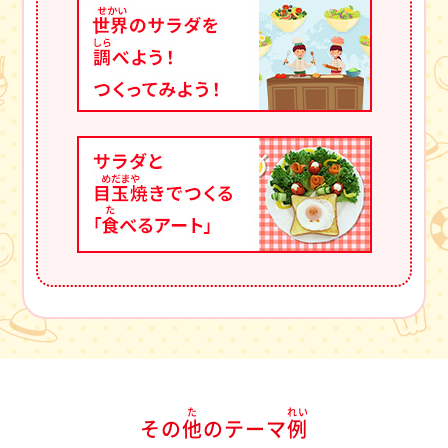
た
れい
その
他
のテーマ
例