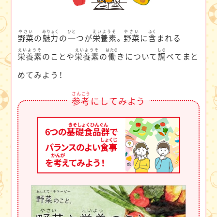
やさい
みりょく
ひと
えいようそ
やさい
ふく
野菜
の
魅力
の
一
つが
栄養素
。
野菜
に
含
まれる
えいようそ
えいようそ
はたら
しら
栄養素
のことや
栄養素
の
働
きについて
調
べてまと
めてみよう！
さんこう
参考
にしてみよう