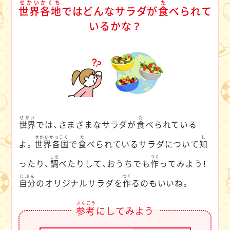
せかいかくち
た
世界各地
ではどんなサラダが
食
べられて
いるかな？
せかい
た
世界
では、さまざまなサラダが
食
べられている
せかいかっこく
た
し
よ。
世界各国
で
食
べられているサラダについて
知
しら
つく
ったり、
調
べたりして、おうちでも
作
ってみよう！
じぶん
つく
自分
のオリジナルサラダを
作
るのもいいね。
さんこう
参考
にしてみよう