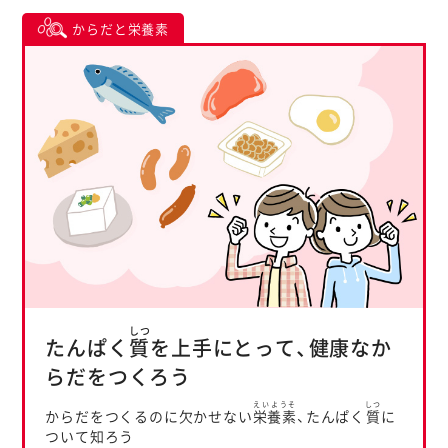
からだと栄養素
しつ
たんぱく
質
を上手にとって、健康なか
らだをつくろう
えいようそ
しつ
からだをつくるのに欠かせない
栄養素
、たんぱく
質
に
ついて知ろう