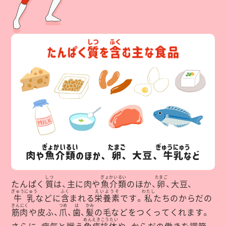
しつ
ぎょかいるい
たまご
たんぱく
質
は、主に肉や
魚介類
のほか、
卵
、大豆、
ぎゅうにゅう
ふく
えいようそ
わたし
牛乳
などに
含
まれる
栄養素
です。
私
たちのからだの
きんにく
つめ
は
かみ
筋肉
や皮ふ、
爪
、
歯
、
髪
の毛などをつくってくれます。
めんえきこうたい