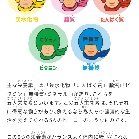
えいようそ
しつ
ししつ
主な
栄養素
には、「炭水化物」「たんぱく
質
」「
脂質
」「ビ
むきしつ
タミン」「
無機質
（ミネラル）」があり、これらを
ごだいえいようそ
ごだいえいようそ
五大栄養素
といいます。この
五大栄養素
は、それぞれ
とくい
わたし
に
得意
な働きがあり、例えるなら
私
たちの健康的な生
ささ
活を
支
えてくれる5人のヒーローのようなものです。
えいようそ
きゅうしゅう
この5つの
栄養素
がバランスよく体内に
吸収
される