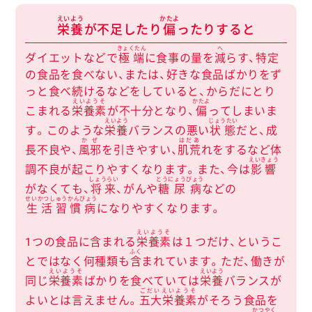
えいよう
かたよ
栄養
が不足したり
偏
ったりすると
きょくたん
へ
ダイエットなどで
極端
に食事の量を
減
らす、特定
の食品を食べない、または、好きな食品ばかりをず
っと食べ続けるなどをしていると、からだにとり
えいようそ
かたよ
こまれる
栄養素
が不十分となり、
偏
ってしまいま
えいよう
じょうたい
す。このような
栄養
バランスの悪い
状態
だと、成
かぜ
はだあ
長不良や、
風邪
を引きやすい、
肌荒
れをするなど体
えいきょう
調不良が起こりやすくなります。また、今は
影響
しょうらい
とうにょうびょう
がなくても、
将来
、がんや
糖尿病
などの
せいかつしゅうかんびょう
生活習慣病
になりやすくなります。
えいようそ
1つの食品に含まれる
栄養素
は１つだけ、というこ
ふく
とではなく何種類も
含
まれています。ただ、働きが
えいようそ
えいよう
同じ
栄養素
ばかりを食べていては
栄養
バランスが
ごだいえいようそ
よいとは言えません。
五大栄養素
がそろう食品を
かつやく