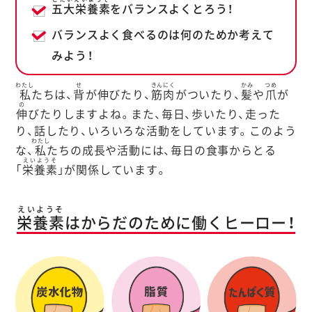
五大栄養素
をバランスよくとろう！
バランスよく食べるのは何のためか考えて
みよう！
わたし
せ
きんにく
かみ
つめ
私
たちは、
背
が伸びたり、
筋肉
がついたり、
髪
や
爪
が
の
伸
びたりしますよね。また、毎日、歩いたり、走った
り、話したり、いろいろな活動をしています。このよう
わたし
な、
私
たちの成長や活動には、毎日の食事からとる
えいようそ
「
栄養素
」が関係しています。
えいようそ
栄養素
はからだのために働くヒーロー！