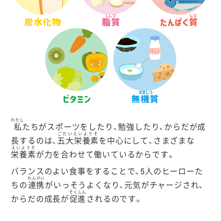
わたし
私
たちがスポーツをしたり、勉強したり、からだが成
ごだいえいようそ
長するのは、
五大栄養素
を中心にして、さまざまな
えいようそ
栄養素
が力を合わせて働いているからです。
バランスのよい食事をすることで、5人のヒーローた
れんけい
ちの
連携
がいっそうよくなり、元気がチャージされ、
そくしん
からだの成長が
促進
されるのです。