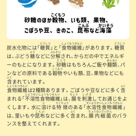
とうしつ
しょくもつせんい
とうしつ
炭水化物には「
糖質
」と「
食物繊維
」があります。
糖質
とう
ぶんかい
は、ぶどう
糖
などに
分解
され、からだの中でエネルギ
さとう
めんるい
ーのもとになります。
砂糖
はもちろんご飯や
麺類
、パ
こくもつ
ンなどの原料である
穀物
やいも類、豆、果物などにも
ふく
含
まれています。
しょくもつせんい
ふく
食物繊維
は2種類あります。ごぼうや豆などに多く
含
ふようせいしょくもつせんい
ちょう
しげき
まれる「
不溶性食物繊維
」は、
腸
を
刺激
してお通じをよ
と
とくちょう
すいようせいしょくもつせんい
くします。水に
溶
ける
特徴
のある「
水溶性食物繊維
」
こんぶ
ふく
ちょうないさいきん
は、里いもや
昆布
などに多く
含
まれ、
腸内細菌
のバラ
ンスを整えてくれます。