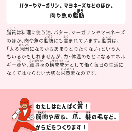
ししつ
脂質
は料理に使う油、バター、マーガリンやマヨネーズ
しぼう
ふく
ししつ
のほか、肉や魚の
脂肪
にも
含
まれています。
脂質
は、
げんいん
「太る
原因
になるからあまりとりたくない」という人
もいるかもしれませんが、力・体温のもとになるエネル
げん
さいぼうまく
こうせいせいぶん
ギー
源
や、
細胞膜
の
構成成分
として働く毎日の生活に
えいようそ
なくてはならない大切な
栄養素
なのです。