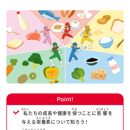
Point!
わたし
たも
えいきょう
私
たちの成長や健康を
保
つことに
影響
を
えいようそ
与える
栄養素
について知ろう！
ごだいえいようそ