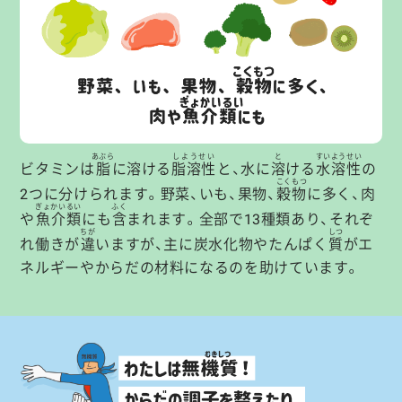
あぶら
しようせい
と
すいようせい
ビタミンは
脂
に溶ける
脂溶性
と、水に
溶
ける
水溶性
の
こくもつ
2つに分けられます。野菜、いも、果物、
穀物
に多く、肉
ぎょかいるい
ふく
や
魚介類
にも
含
まれます。全部で13種類あり、それぞ
ちが
しつ
れ働きが
違
いますが、主に炭水化物やたんぱく
質
がエ
ネルギーやからだの材料になるのを助けています。