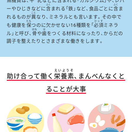
無機質
は、
牛乳
などに
含
まれる「カルシウム」や、レバ
ふく
ふく
ーやひじきなどに
含
まれる「鉄」など、食品ごとに
含
ま
こと
れるものが
異
なり、ミネラルとも言います。その中で
たも
ひっす
も健康を
保
つのに欠かせない16種類を「
必須
ミネラ
ほね
は
ル」と呼び、
骨
や
歯
をつくる材料になったり、からだの
調子を整えたりとさまざまな働きをします。
えいようそ
助け合って働く
栄養素
、まんべんなくと
ることが大事