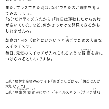
また、プラスできた時は、なぜできたのか理由を考え
てみましょう。
「5分だけ早く起きたから」「昨日は運動したからお腹
が空いていた」など、何かきっかけを発見できるかも
しれませんね。
す
朝食は1日を活動的にいきいきと
過
ごすための大事な
スイッチです。
しゅうかん
毎日、元気のスイッチが入れられるような
習慣
を身に
つけられるといいですね。
出典：農林水産省Webサイト「めざましごはん」「朝ごはんが
大切なワケ」
こうせいろうどうしょう
とう
出典：
厚生労働省
Webサイト「e-ヘルスネット（ブドウ
糖
）」