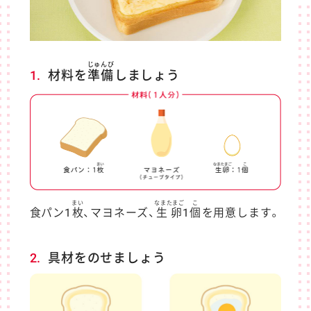
じゅんび
1.
材料を
準備
しましょう
まい
なまたまご
こ
食パン1
枚
、マヨネーズ、
生卵
1
個
を用意します。
2.
具材をのせましょう