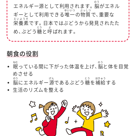
のう
エネルギー源として利用されます。
脳
がエネル
ゆいいつ
ぶっしつ
ギーとして利用できる
唯一
の
物質
で、重要な
えいようそ
栄養素
です。日本ではぶどうから発見されたた
とう
よ
め、ぶどう
糖
と
呼
ばれます。
朝食の役割
ねむ
のう
眠
っている間に下がった体温を上げ、
脳
と体を目覚
めさせる
のう
げん
とう
ほきゅう
脳
にエネルギー
源
であるぶどう
糖
を
補給
する
生活のリズムを整える