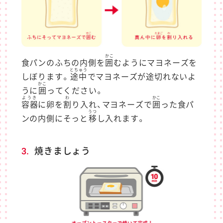
かこ
食パンのふちの内側を
囲
むようにマヨネーズを
とちゅう
しぼります。
途中
でマヨネーズが途切れないよ
かこ
うに
囲
ってください。
ようき
わ
かこ
容器
に卵を
割
り入れ、マヨネーズで
囲
った食パ
うつ
ンの内側にそっと
移
し入れます。
3.
焼きましょう