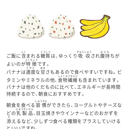
ふく
とうしつ
きゅうしゅう
はらも
ご飯に
含
まれる
糖質
は、ゆっくり
吸収
され
腹持
ちが
とくちょう
よいのが
特徴
です。
てきど
あま
バナナは
適度
な
甘
さもあるので食べやすいですね。ビ
しょくもつせんい
タミンやミネラルの他、
食物繊維
も含まれています。
バナナは他のくだものに比べて、エネルギーが長時間
持続するので、朝食におすすめです。
しゅうかん
朝食を食べる
習慣
ができたら、ヨーグルトやチーズな
にゅうせいひん
どの
乳製品
、目玉焼きやウインナーなどのおかずを
そ
添
えるなど、少しずつ食べる種類をプラスしていける
といいですね。