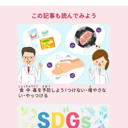
この記事も読んでみよう
しょくちゅうどく
よぼう
ふ
食中毒
を
予防
しよう！つけない・
増
やさな
い・やっつける