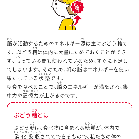
のう
げん
とう
脳
が活動するためのエネルギー
源
は主にぶどう
糖
で
とう
す。ぶどう
糖
は体内に大量にためておくことができ
ねむ
ず、
眠
っている間も使われているため、すぐに不足し
のう
てしまいます。そのため、朝の
脳
はエネルギーを使い
じょうたい
果たしている
状態
です。
のう
朝食を食べることで、
脳
のエネルギーが満たされ、集
きおくりょく
中力や
記憶力
が上がるのです。
とう
ぶどう
糖
とは
とう
とうしつ
ぶどう
糖
は、食べ物に含まれる
糖質
が、体内で
しょうかきゅうしゅう
消化吸収
されてできるもので、私たちの体の