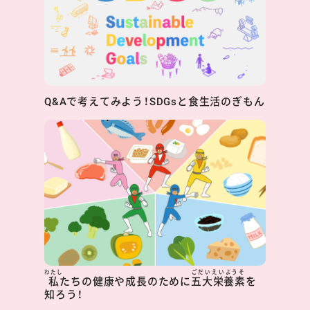
Q&Aで考えてみよう！SDGsと食生活のぎもん
わたし
ごだいえいようそ
私
たちの健康や成長のために
五大栄養素
を
知ろう！