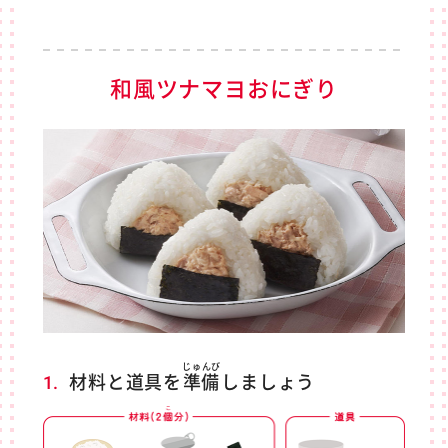
和風ツナマヨおにぎり
じゅんび
1.
材料と道具を
準備
しましょう