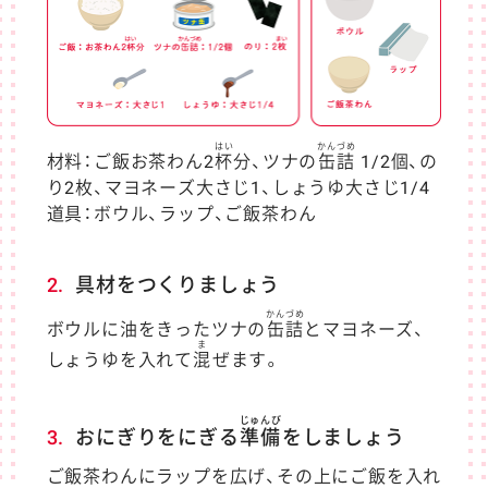
はい
かんづめ
材料：ご飯お茶わん2
杯
分、ツナの
缶詰
1/2個、の
り2枚、マヨネーズ大さじ1、しょうゆ大さじ1/4
道具：ボウル、ラップ、ご飯茶わん
2.
具材をつくりましょう
かんづめ
ボウルに油をきったツナの
缶詰
とマヨネーズ、
ま
しょうゆを入れて
混
ぜます。
じゅんび
3.
おにぎりをにぎる
準備
をしましょう
ご飯茶わんにラップを広げ、その上にご飯を入れ