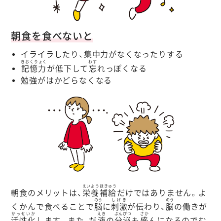
朝食を食べないと
イライラしたり、集中力がなくなったりする
きおくりょく
わす
記憶力
が低下して
忘
れっぽくなる
勉強がはかどらなくなる
えいようほきゅう
朝食のメリットは、
栄養補給
だけではありません。よ
のう
しげき
のう
くかんで食べることで
脳
に
刺激
が伝わり、
脳
の働きが
かっせいか
えき
ぶんぴつ
さか
活性化
します。また、だ
液
の
分泌
も
盛
んになるのでむ