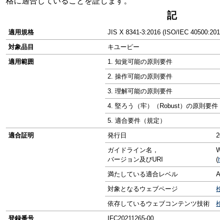
格に適合していることを証します。
記
適用規格
JIS X 8341-3:2016 (ISO/IEC 40500:201
対象品目
キユーピー
適用範囲
1. 知覚可能の原則要件
2. 操作可能の原則要件
3. 理解可能の原則要件
4. 堅ろう（牢）（Robust）の原則要件
5. 適合要件（規定）
適合証明
発行日
ガイドライン名，
W
バージョン及びURI
(
満たしている適合レベル
対象となるウェブページ
依存しているウェブコンテンツ技術
登録番号
IFC20211265-00