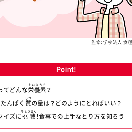
監修：学校法人 食
Point!
えいようそ
ってどんな
栄養素
？
しつ
なたんぱく
質
の量は？どのようにとればいい？
ちょうせん
クイズに
挑戦
！食事での上手なとり方を知ろう