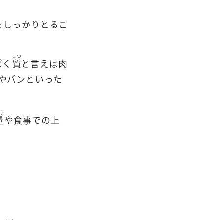
をしっかりとるこ
しつ
ぱく
質
と言えば肉
飯やパンといった
う
量
や食事での上