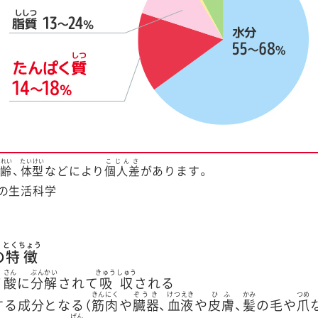
んれい
たいけい
こじんさ
年齢
、
体型
などにより
個人差
があります。
の生活科学
とくちょう
の
特徴
さん
ぶんかい
きゅうしゅう
ノ
酸
に
分解
されて
吸収
される
きんにく
ぞうき
けつえき
ひふ
かみ
つめ
する成分となる（
筋肉
や
臓器
、
血液
や
皮膚
、
髪
の毛や
爪
げん