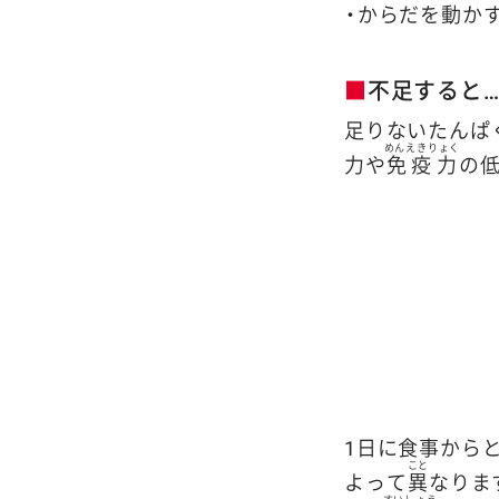
・からだを動か
■
不足すると
足りないたんぱ
めんえきりょく
力や
免疫力
の
1日に食事から
こと
よって
異
なりま