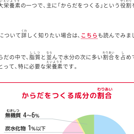
いえいようそ
やくわり
大栄養素
の一つで、主に「からだをつくる」という
役割
くわ
」について
詳
しく知りたい場合は、
こちら
も読んでみま
ししつ
なら
わりあい
し
らだの中で、
脂質
と
並
んで水分の次に多い
割合
を
占
め
えいようそ
とって、特に必要な
栄養素
です。