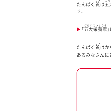
しつ
ごだ
たんぱく
質
は
五
す。
ごだいえいようそ
▶
「
五大栄養素
しつ
たんぱく
質
はか
あるみなさんに