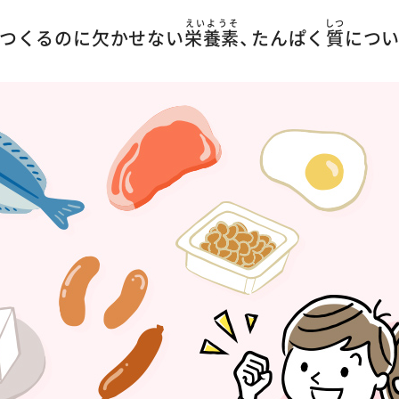
えいようそ
しつ
つくるのに欠かせない
栄養素
、
たんぱく
質
につ