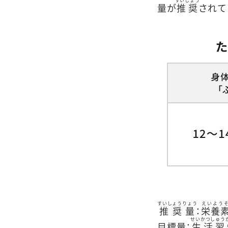
すいしょう
量が
推奨
されて
すいしょうりょう
えいよう
推奨量
：
栄養
せいかつしゅう
目標量：
生活習