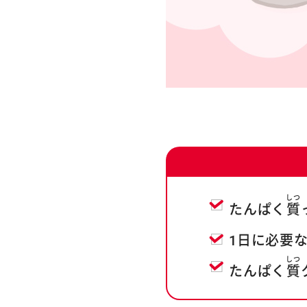
しつ
たんぱく
質
1日に必要
しつ
たんぱく
質