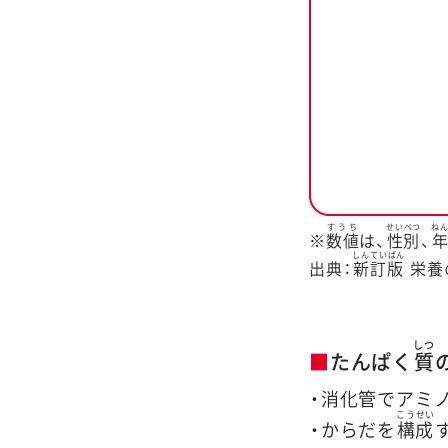
すうち
せいべつ
ね
※
数値
は、
性別
、
しんていばん
出典：
新訂版
栄養
しつ
■
たんぱく
質
・消化管でアミ
こうせい
・からだを
構成