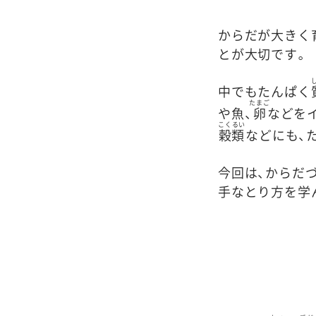
からだが大きく
とが大切です。
中でもたんぱく
たまご
や魚、
卵
などを
こくるい
穀類
などにも、
今回は、からだ
手なとり方を学