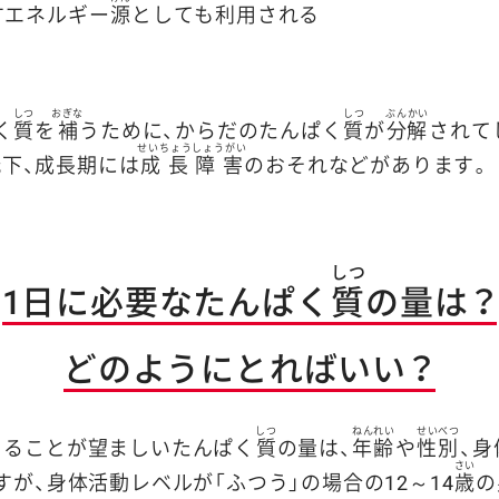
すエネルギー
源
としても利用される
…
しつ
おぎな
しつ
ぶんかい
く
質
を
補
うために、からだのたんぱく
質
が
分解
されて
せいちょうしょうがい
低下、成長期には
成長障害
のおそれなどがあります。
しつ
1日に必要なたんぱく
質
の量は？
どのようにとればいい？
しつ
ねんれい
せいべつ
とることが望ましいたんぱく
質
の量は、
年齢
や
性別
、
さい
すが、身体活動レベルが「ふつう」の場合の12～14
歳
の