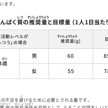
います。
そ
さ
素
の不足を
避
けるために必要とされる量です。
かんびょう
はっしょうよぼう
慣病
の
発症予防
を目的として、とることが望ましい