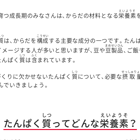
えいようそ
育つ成長期のみなさんは、からだの材料となる
栄養素
しつ
こうせい
質
は、からだを
構成
する主要な成分の一つです。たん
まめせいひん
イメージする人が多いと思いますが、豆や
豆製品
、ご
しつ
ふく
たんぱく
質
は
含
まれています。
しつ
せっしゅりょ
づくりに欠かせないたんぱく
質
について、必要な
摂取
んでいきましょう。
しつ
えいようそ
たんぱく
質
ってどんな
栄養素
？