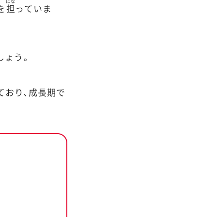
にな
を
担
っていま
しょう。
ており、成長期で